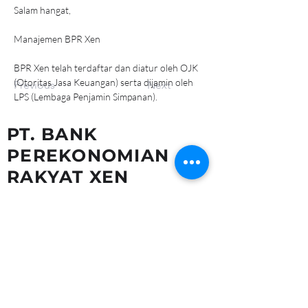
Salam hangat,
Manajemen BPR Xen
BPR Xen telah terdaftar dan diatur oleh OJK 
(Otoritas Jasa Keuangan) serta dijamin oleh 
Previous
Next
LPS (Lembaga Penjamin Simpanan).
PT. BANK
PEREKONOMIAN
RAKYAT XEN
+62 21 77270070
bpr.xen@bprxen.co
cs@nexapp.co
62-822-5801-1386
(Khusus Layanan Pengaduan Mobile Banking)