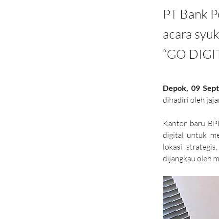
PT Bank P
acara syu
“GO DIGI
Depok, 09 Sep
dihadiri oleh ja
Kantor baru BPR
digital untuk 
lokasi strategi
dijangkau oleh m