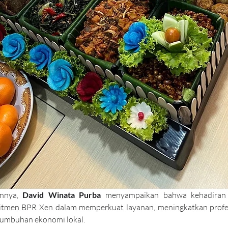
nnya, 
David Winata Purba
 menyampaikan bahwa kehadiran k
men BPR Xen dalam memperkuat layanan, meningkatkan profesi
umbuhan ekonomi lokal.