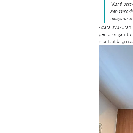
“Kami bersy
Xen semakin
masyarakat,
Acara syukuran 
pemotongan tum
manfaat bagi na