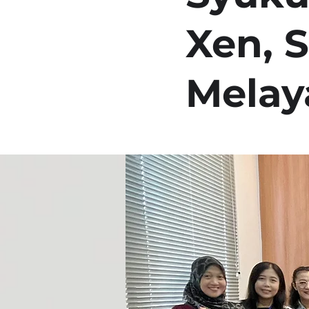
Xen, 
Melay