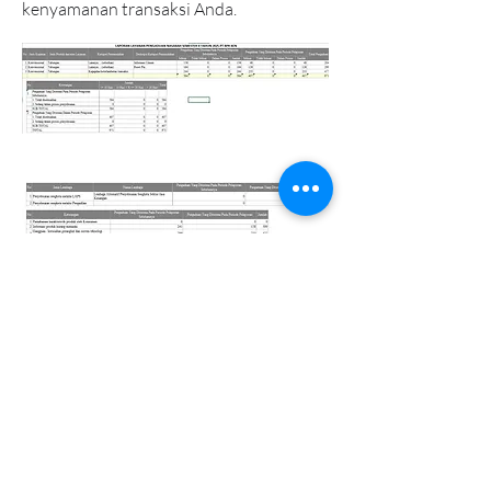
kenyamanan transaksi Anda.
PT. BANK
PEREKONOMIAN
RAKYAT XEN
+62 21 77270070
bpr.xen@bprxen.co