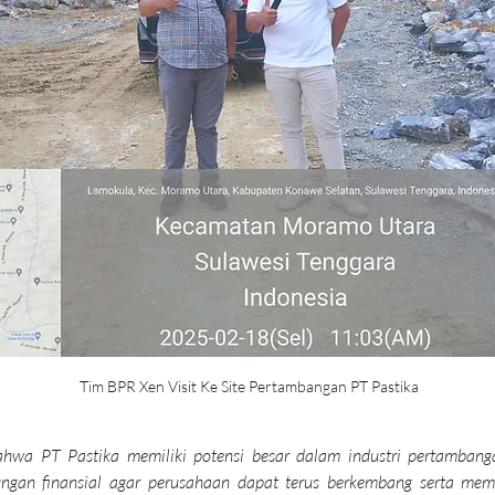
Tim BPR Xen Visit Ke Site Pertambangan PT Pastika
hwa PT Pastika memiliki potensi besar dalam industri pertambanga
gan finansial agar perusahaan dapat terus berkembang serta membe