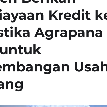
ayaan Kredit 
stika Agrapana
 untuk
embangan Usa
ang