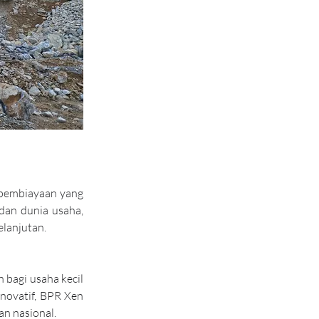
pembiayaan yang 
dan dunia usaha, 
lanjutan.
bagi usaha kecil 
ovatif, BPR Xen 
n nasional.