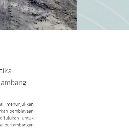
tika
 Tambang
li menunjukkan 
kan pembiayaan 
itujukan untuk 
au pertambangan 