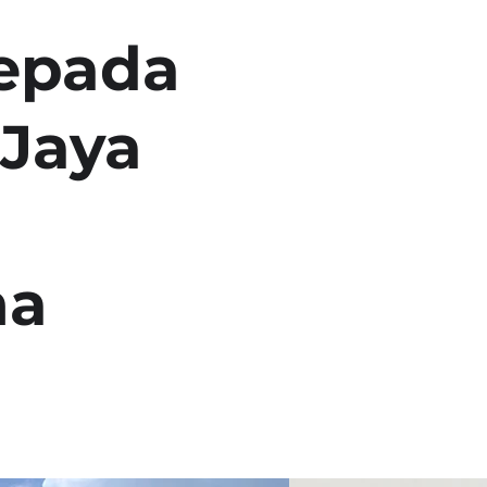
kepada
 Jaya
ha