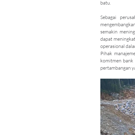
batu.
Sebagai perusa
mengembangkan 
semakin mening
dapat meningkatk
operasional dal
Pihak manajeme
komitmen bank d
pertambangan ya