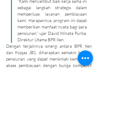
“Kami menyambut baik kerja sama ini 
sebagai langkah strategis dalam 
memperluas layanan pembiayaan 
kami. Harapannya, program ini dapat 
memberikan manfaat nyata bagi para 
pensiunan,” ujar David Winata Purba, 
Direktur Utama BPR Xen.
Dengan terjalinnya sinergi antara BPR Xen 
dan Kopjas JBS, diharapkan semakin banyak 
pensiunan yang dapat menikmati kemudahan 
akses pembiayaan dengan bunga kompetitif 
dan proses yang transparan.
Previous
Next
PT. BANK
PEREKONOMIAN
RAKYAT XEN
+62 21 77270070