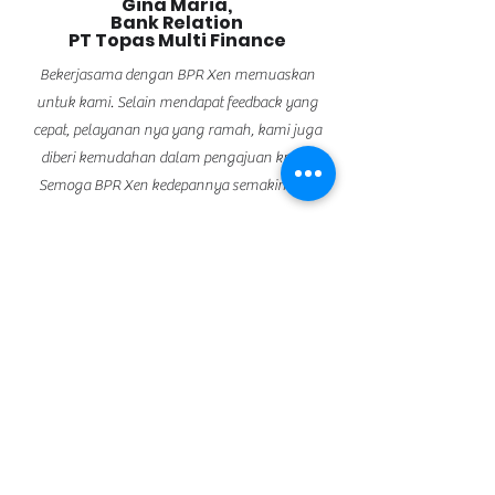
Gina Maria,
Bank Relation
PT Topas Multi Finance
Bekerjasama dengan BPR Xen memuaskan
untuk kami. Selain mendapat feedback yang
cepat, pelayanan nya yang ramah, kami juga
diberi kemudahan dalam pengajuan kredit.
Semoga BPR Xen kedepannya semakin baik
BPR Xen telah terdaftar dan diawasi
oleh OJK (Otoritas Jasa Keuangan)
Serta dijamin oleh LPS (Lembaga
Penjamin Simpanan)
PT. BANK